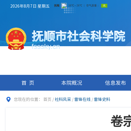
2026年8月7日 星期五
抚顺市社会科学院
fsssky.cn
首页
本院概况
信息发布
您现在的位置：
首页
/
社科风采
/
雷锋在线
/
雷锋史料
卷