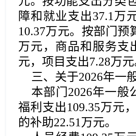
元。按功能支出分类
障和就业支出3
7.1
万元
10.
37
万元。按部门预
万元，商品和服务支
元，项目支出7.
2
8万元
三、关于202
6
年一
本部门202
6
年一般
福利支出1
09.35
万元
的补助2
2.51
万元。