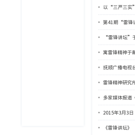
以“三严三实
第41期“雷锋
“雷锋讲坛”于
寓雷锋精神于
抚顺广播电视
雷锋精神研究
多家媒体报道
2015年3月
《雷锋讲坛》